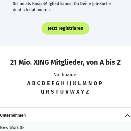
Schon als Basis-Mitglied kannst Du Deine Job-Suche
deutlich optimieren.
Jetzt registrieren
21 Mio. XING Mitglieder, von A bis Z
Nachname:
A
B
C
D
E
F
G
H
I
J
K
L
M
N
O
P
Q
R
S
T
U
V
W
X
Y
Z
Unternehmen
New Work SE