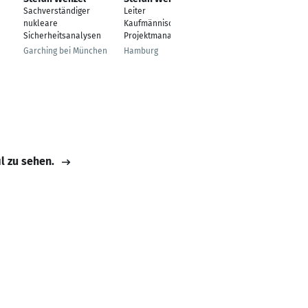
Sachverständiger
Leiter
Bitte nur noch über
nukleare
Kaufmännisches
LinkedIn
Sicherheitsanalysen
Projektmanagement
kontaktieren:
http://linkedin.com/i
Garching bei München
Hamburg
n/stefanwenzel
Hamburg
il zu sehen.