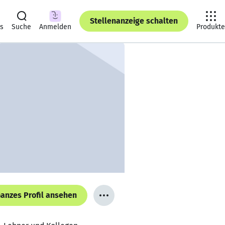
Stellenanzeige schalten
ts
Suche
Anmelden
Produkte
anzes Profil ansehen