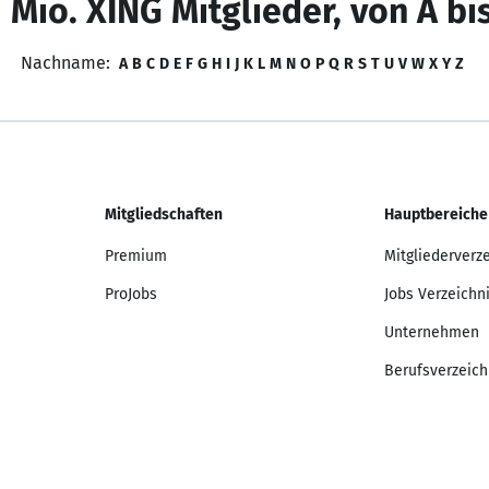
 Mio. XING Mitglieder, von A bi
Nachname:
A
B
C
D
E
F
G
H
I
J
K
L
M
N
O
P
Q
R
S
T
U
V
W
X
Y
Z
Mitgliedschaften
Hauptbereiche
Premium
Mitgliederverz
ProJobs
Jobs Verzeichn
Unternehmen
Berufsverzeich