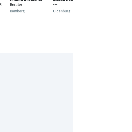
R
Berater
---
Personalleiterin
Bamberg
Oldenburg
Stadthagen