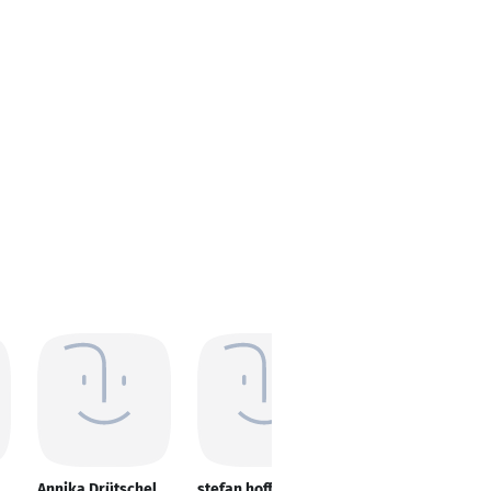
Annika Drütschel
stefan hoff
Jennifer Bödeker