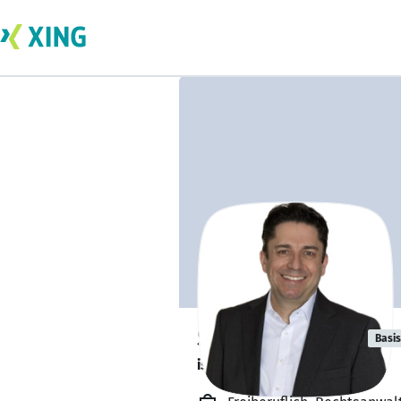
Stefan Wenzel
Basis
ist bald verfügbar. 🕒