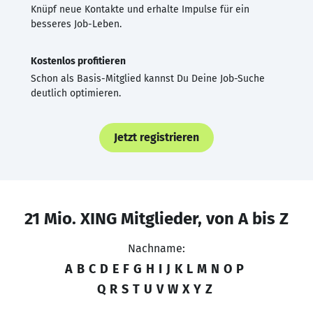
Knüpf neue Kontakte und erhalte Impulse für ein
besseres Job-Leben.
Kostenlos profitieren
Schon als Basis-Mitglied kannst Du Deine Job-Suche
deutlich optimieren.
Jetzt registrieren
21 Mio. XING Mitglieder, von A bis Z
Nachname:
A
B
C
D
E
F
G
H
I
J
K
L
M
N
O
P
Q
R
S
T
U
V
W
X
Y
Z