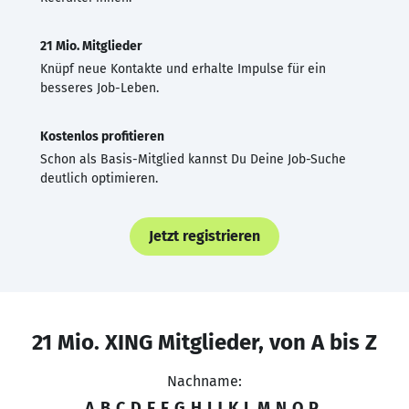
21 Mio. Mitglieder
Knüpf neue Kontakte und erhalte Impulse für ein
besseres Job-Leben.
Kostenlos profitieren
Schon als Basis-Mitglied kannst Du Deine Job-Suche
deutlich optimieren.
Jetzt registrieren
21 Mio. XING Mitglieder, von A bis Z
Nachname:
A
B
C
D
E
F
G
H
I
J
K
L
M
N
O
P