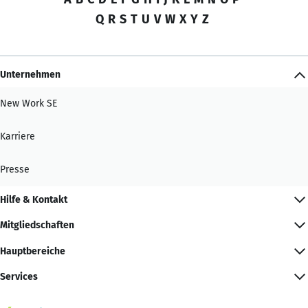
Q
R
S
T
U
V
W
X
Y
Z
Unternehmen
New Work SE
Karriere
Presse
Hilfe & Kontakt
Mitgliedschaften
Hauptbereiche
Services