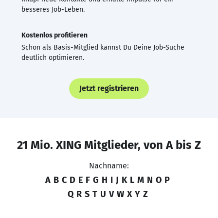
besseres Job-Leben.
Kostenlos profitieren
Schon als Basis-Mitglied kannst Du Deine Job-Suche
deutlich optimieren.
Jetzt registrieren
21 Mio. XING Mitglieder, von A bis Z
Nachname:
A
B
C
D
E
F
G
H
I
J
K
L
M
N
O
P
Q
R
S
T
U
V
W
X
Y
Z