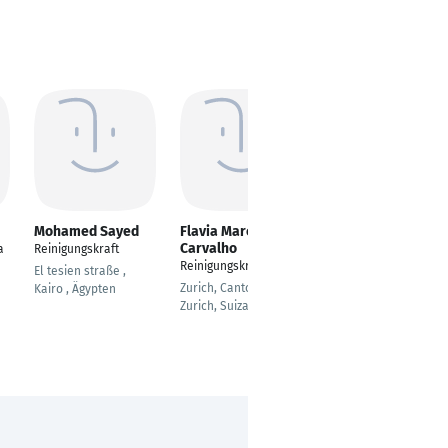
Mohamed Sayed
Flavia Marcia De
Patrick Fuchs
Carvalho
a
Reinigungskraft
Reinigungskraft
Reinigungskraft
El tesien straße ,
Worms
Zurich, Canton of
Kairo , Ägypten
Zurich, Suiza