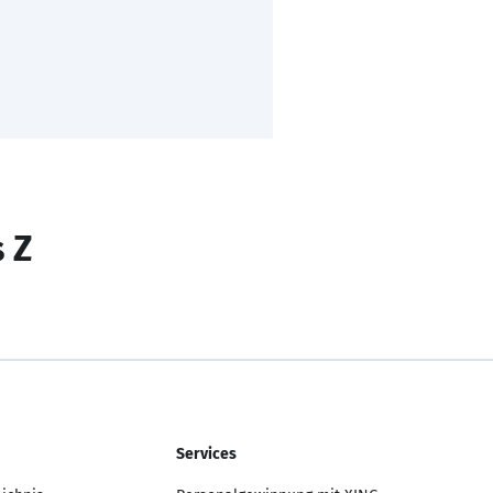
s Z
Services