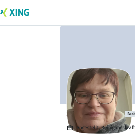
Stefanie Klahn
Basi
Angestellt, Reinigungskra