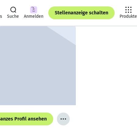
Stellenanzeige schalten
ts
Suche
Anmelden
Produkte
anzes Profil ansehen