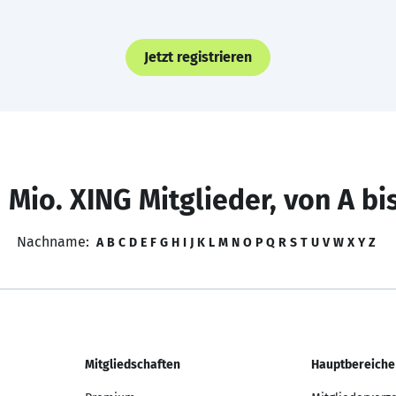
Jetzt registrieren
 Mio. XING Mitglieder, von A bi
Nachname:
A
B
C
D
E
F
G
H
I
J
K
L
M
N
O
P
Q
R
S
T
U
V
W
X
Y
Z
Mitgliedschaften
Hauptbereiche