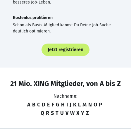
besseres Job-Leben.
Kostenlos profitieren
Schon als Basis-Mitglied kannst Du Deine Job-Suche
deutlich optimieren.
Jetzt registrieren
21 Mio. XING Mitglieder, von A bis Z
Nachname:
A
B
C
D
E
F
G
H
I
J
K
L
M
N
O
P
Q
R
S
T
U
V
W
X
Y
Z