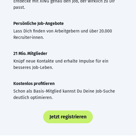
Entdecke mit XING genau den Job, der wirklich zu Dir
passt.
Persönliche Job-Angebote
Lass Dich finden von Arbeitgebern und über 20.000
Recruiter·innen.
21 Mio. Mitglieder
Knüpf neue Kontakte und erhalte Impulse für ein
besseres Job-Leben.
Kostenlos profitieren
Schon als Basis-Mitglied kannst Du Deine Job-Suche
deutlich optimieren.
Jetzt registrieren