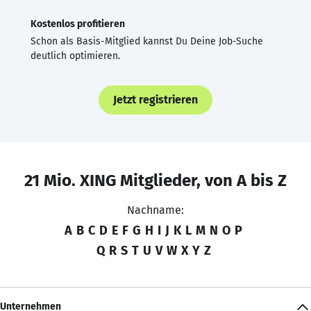
Kostenlos profitieren
Schon als Basis-Mitglied kannst Du Deine Job-Suche
deutlich optimieren.
Jetzt registrieren
21 Mio. XING Mitglieder, von A bis Z
Nachname:
A
B
C
D
E
F
G
H
I
J
K
L
M
N
O
P
Q
R
S
T
U
V
W
X
Y
Z
Unternehmen