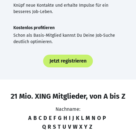
Knüpf neue Kontakte und erhalte Impulse für ein
besseres Job-Leben.
Kostenlos profitieren
Schon als Basis-Mitglied kannst Du Deine Job-Suche
deutlich optimieren.
Jetzt registrieren
21 Mio. XING Mitglieder, von A bis Z
Nachname:
A
B
C
D
E
F
G
H
I
J
K
L
M
N
O
P
Q
R
S
T
U
V
W
X
Y
Z