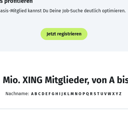
s profitieren
asis-Mitglied kannst Du Deine Job-Suche deutlich optimieren.
Jetzt registrieren
 Mio. XING Mitglieder, von A bi
Nachname:
A
B
C
D
E
F
G
H
I
J
K
L
M
N
O
P
Q
R
S
T
U
V
W
X
Y
Z