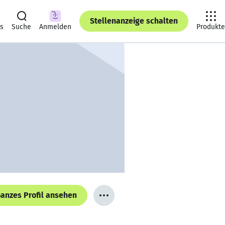
Stellenanzeige schalten
ts
Suche
Anmelden
Produkte
anzes Profil ansehen