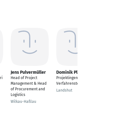
Jens Pulvermüller
Dominik Plößl
Wadim
Tschaikowski
ri
Head of Project
Projektingenieur für
Bauteilverantwortlich
Management & Head
Verfahrenstechnik
er Connectivity
of Procurement and
Landshut
Devices
Logistics
Wolfsburg
Wilkau-Haßlau