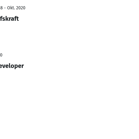
8 - Okt. 2020
fskraft
20
eveloper