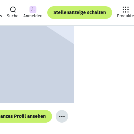
Stellenanzeige schalten
ts
Suche
Anmelden
Produkte
anzes Profil ansehen