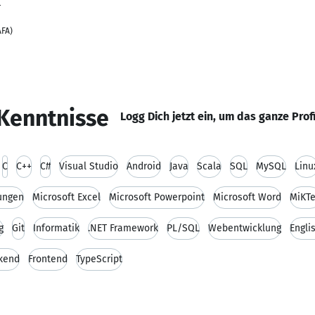
-
AFA)
Kenntnisse
Logg Dich jetzt ein, um das ganze Prof
C
C++
C#
Visual Studio
Android
Java
Scala
SQL
MySQL
Linu
ungen
Microsoft Excel
Microsoft Powerpoint
Microsoft Word
MiKT
g
Git
Informatik
.NET Framework
PL/SQL
Webentwicklung
Engli
kend
Frontend
TypeScript