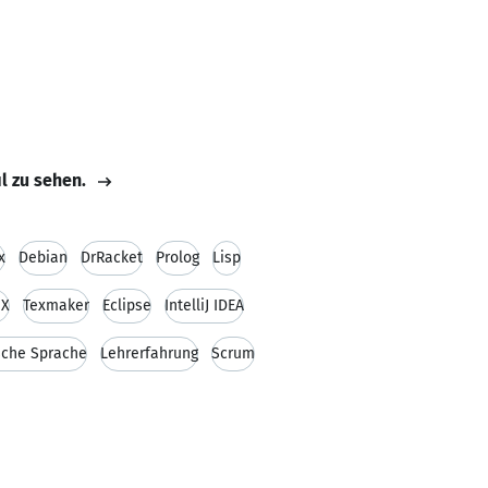
il zu sehen.
x
Debian
DrRacket
Prolog
Lisp
eX
Texmaker
Eclipse
IntelliJ IDEA
sche Sprache
Lehrerfahrung
Scrum