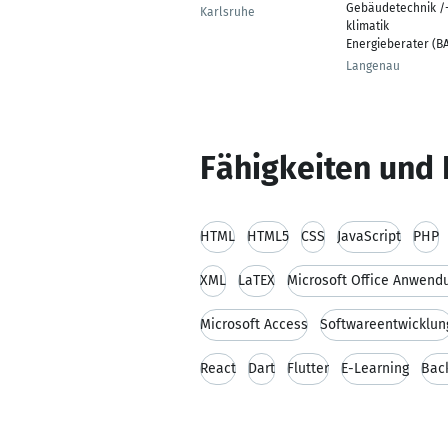
Gebäudetechnik /
Karlsruhe
klimatik
Energieberater (B
Langenau
Fähigkeiten und 
HTML
HTML5
CSS
JavaScript
PHP
XML
LaTEX
Microsoft Office Anwend
Microsoft Access
Softwareentwicklun
React
Dart
Flutter
E-Learning
Bac