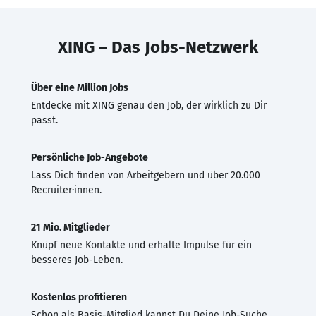
XING – Das Jobs-Netzwerk
Über eine Million Jobs
Entdecke mit XING genau den Job, der wirklich zu Dir
passt.
Persönliche Job-Angebote
Lass Dich finden von Arbeitgebern und über 20.000
Recruiter·innen.
21 Mio. Mitglieder
Knüpf neue Kontakte und erhalte Impulse für ein
besseres Job-Leben.
Kostenlos profitieren
Schon als Basis-Mitglied kannst Du Deine Job-Suche