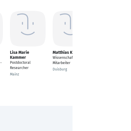
Lisa Marie
Matthias Killa
Kevin Kretschmer
Kammer
Wissenschaftlicher
Wissenschaftlicher
Postdoctoral
 -
Mitarbeiter
Mitarbeiter
Researcher
Duisburg
Leipzig
Mainz