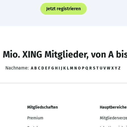
Jetzt registrieren
 Mio. XING Mitglieder, von A bi
Nachname:
A
B
C
D
E
F
G
H
I
J
K
L
M
N
O
P
Q
R
S
T
U
V
W
X
Y
Z
Mitgliedschaften
Hauptbereiche
Premium
Mitgliederverz