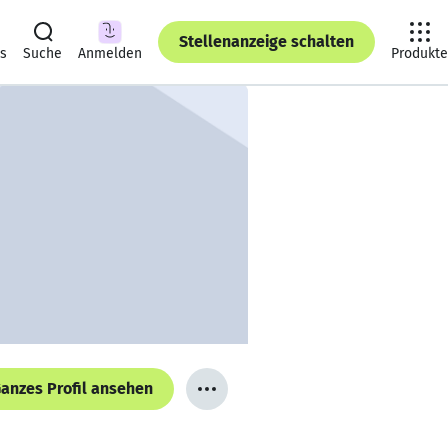
Stellenanzeige schalten
ts
Suche
Anmelden
Produkte
anzes Profil ansehen