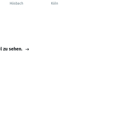
Projektmanagement
Hösbach
Köln
Lahnstein
il zu sehen.