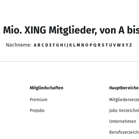
 Mio. XING Mitglieder, von A bi
Nachname:
A
B
C
D
E
F
G
H
I
J
K
L
M
N
O
P
Q
R
S
T
U
V
W
X
Y
Z
Mitgliedschaften
Hauptbereiche
Premium
Mitgliederverz
ProJobs
Jobs Verzeichn
Unternehmen
Berufsverzeich