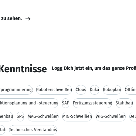
e zu sehen.
Kenntnisse
Logg Dich jetzt ein, um das ganze Prof
rprogrammierung
Roboterschweißen
Cloos
Kuka
Roboplan
Offli
ktionsplanung und -steuerung
SAP
Fertigungssteuerung
Stahlbau
nenbau
SPS
MAG-Schweißen
MIG-Schweißen
WIG-Schweißen
De
ität
Technisches Verständnis