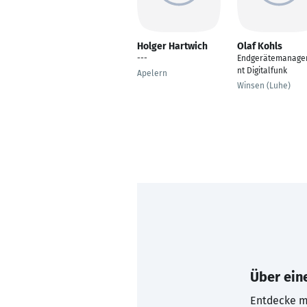
Holger Hartwich
Olaf Kohls
---
Endgerätemanag
nt Digitalfunk
Apelern
Winsen (Luhe)
Über eine
Entdecke mi