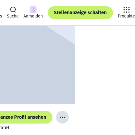
Stellenanzeige schalten
ts
Suche
Anmelden
Produkte
anzes Profil ansehen
 GmbH