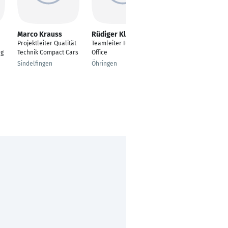
Marco Krauss
Rüdiger Klein
Gregor Maier
Projektleiter Qualität
Teamleiter Head
Automation Engineer
ng
Technik Compact Cars
Office
Hechingen
Sindelfingen
Öhringen