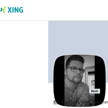
Steffen Hill
Basis
Angestellt, Roboterprogra