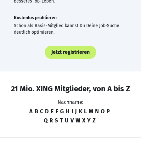
besseres Job-Leben.
Kostenlos profitieren
Schon als Basis-Mitglied kannst Du Deine Job-Suche
deutlich optimieren.
Jetzt registrieren
21 Mio. XING Mitglieder, von A bis Z
Nachname:
A
B
C
D
E
F
G
H
I
J
K
L
M
N
O
P
Q
R
S
T
U
V
W
X
Y
Z