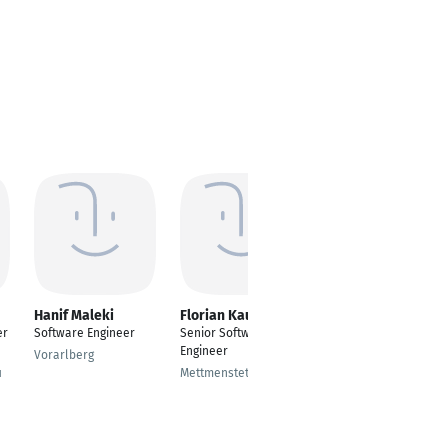
Hanif Maleki
Florian Kaufmann
Oybek
Eshmurodov
er
Software Engineer
Senior Software
Software-Entwickler
Engineer
Vorarlberg
u
Mettmenstetten