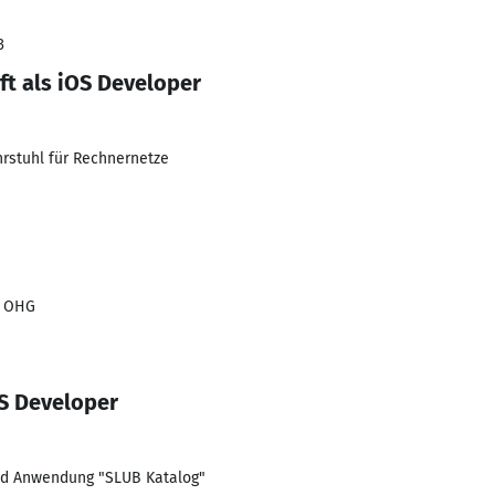
3
ft als iOS Developer
hrstuhl für Rechnernetze
. OHG
OS Developer
id Anwendung "SLUB Katalog"