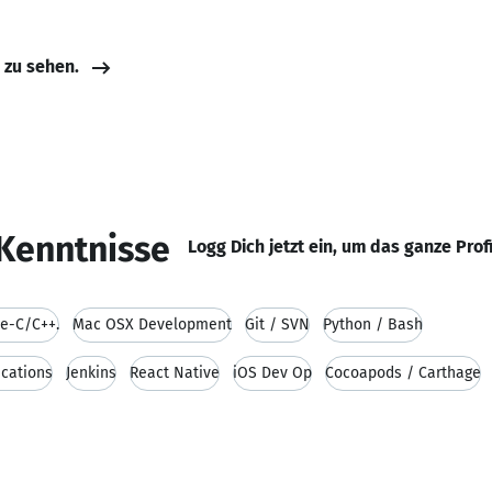
e zu sehen.
Kenntnisse
Logg Dich jetzt ein, um das ganze Prof
ve-C/C++.
Mac OSX Development
Git / SVN
Python / Bash
ications
Jenkins
React Native
iOS Dev Op
Cocoapods / Carthage