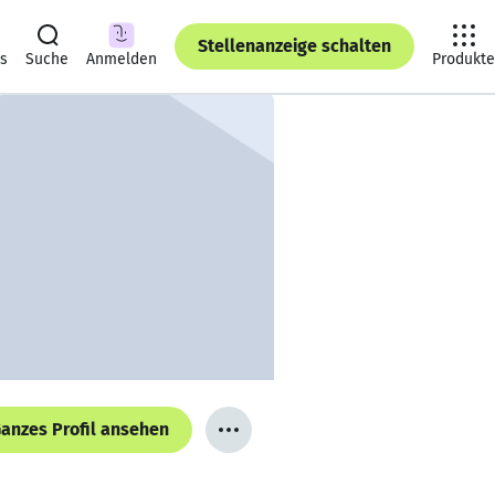
Stellenanzeige schalten
ts
Suche
Anmelden
Produkte
anzes Profil ansehen