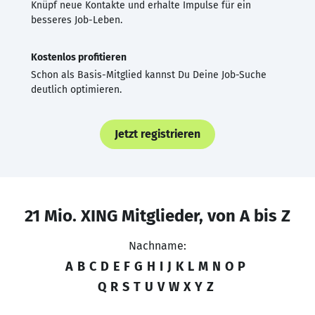
Knüpf neue Kontakte und erhalte Impulse für ein
besseres Job-Leben.
Kostenlos profitieren
Schon als Basis-Mitglied kannst Du Deine Job-Suche
deutlich optimieren.
Jetzt registrieren
21 Mio. XING Mitglieder, von A bis Z
Nachname:
A
B
C
D
E
F
G
H
I
J
K
L
M
N
O
P
Q
R
S
T
U
V
W
X
Y
Z