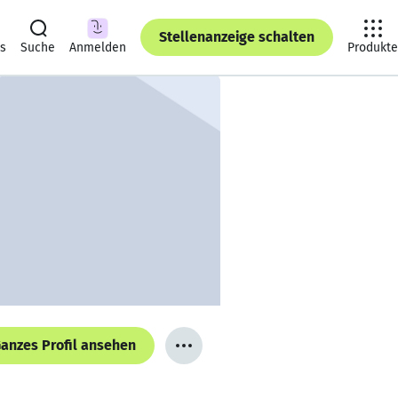
Stellenanzeige schalten
ts
Suche
Anmelden
Produkte
anzes Profil ansehen