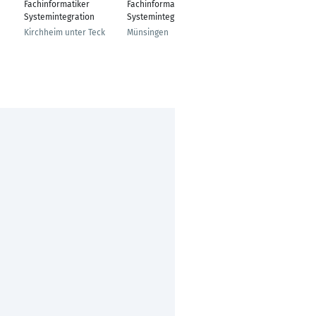
Fachinformatiker
Fachinformatiker
---
Systemintegration
Systemintegration
Kreuzau
Kirchheim unter Teck
Münsingen