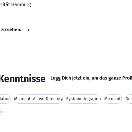
rsität Hamburg
e zu sehen.
Kenntnisse
Logg Dich jetzt ein, um das ganze Prof
lation
Microsoft Active Directory
Systemintegration
Microsoft
De
he