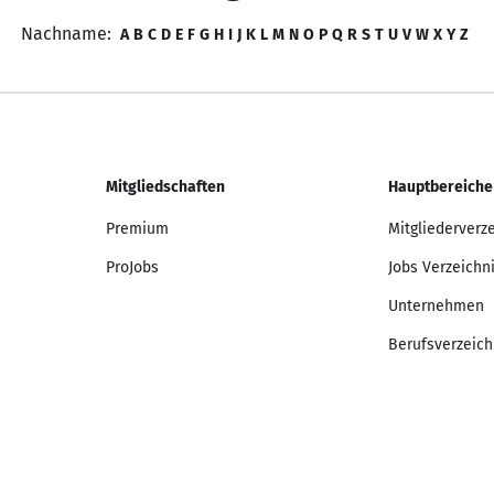
Nachname:
A
B
C
D
E
F
G
H
I
J
K
L
M
N
O
P
Q
R
S
T
U
V
W
X
Y
Z
Mitgliedschaften
Hauptbereiche
Premium
Mitgliederverz
ProJobs
Jobs Verzeichn
Unternehmen
Berufsverzeich