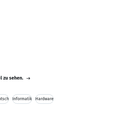
il zu sehen.
utsch
Informatik
Hardware