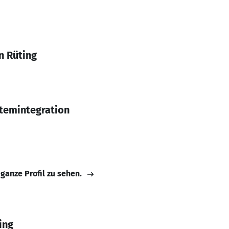
n Rüting
temintegration
 ganze Profil zu sehen.
ing