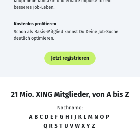
Knüpf neue Kontakte und erhalte Impulse für ein
besseres Job-Leben.
Kostenlos profitieren
Schon als Basis-Mitglied kannst Du Deine Job-Suche
deutlich optimieren.
Jetzt registrieren
21 Mio. XING Mitglieder, von A bis Z
Nachname:
A
B
C
D
E
F
G
H
I
J
K
L
M
N
O
P
Q
R
S
T
U
V
W
X
Y
Z