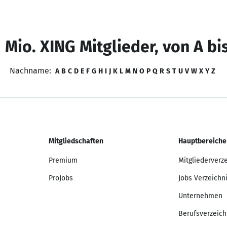
 Mio. XING Mitglieder, von A bi
Nachname:
A
B
C
D
E
F
G
H
I
J
K
L
M
N
O
P
Q
R
S
T
U
V
W
X
Y
Z
Mitgliedschaften
Hauptbereiche
Premium
Mitgliederverz
ProJobs
Jobs Verzeichn
Unternehmen
Berufsverzeich