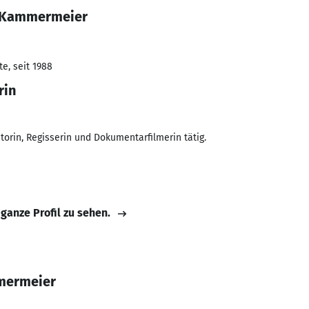
i Kammermeier
e, seit 1988
rin
utorin, Regisserin und Dokumentarfilmerin tätig.
 ganze Profil zu sehen.
mmermeier