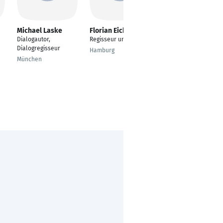
Michael Laske
Florian Eichinger
Volker Schmitt
Dialogautor,
Regisseur und Autor
Dozent
Dialogregisseur
Hamburg
Hamburg
München