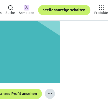
Stellenanzeige schalten
ts
Suche
Anmelden
Produkte
anzes Profil ansehen