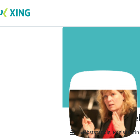
Steffi Kammerme
Selbstständig, Regisseurin