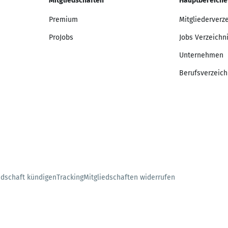
Mitgliedschaften
Hauptbereiche
Premium
Mitgliederverz
ProJobs
Jobs Verzeichn
Unternehmen
Berufsverzeich
edschaft kündigen
Tracking
Mitgliedschaften widerrufen