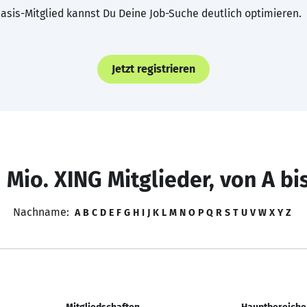
asis-Mitglied kannst Du Deine Job-Suche deutlich optimieren.
Jetzt registrieren
 Mio. XING Mitglieder, von A bi
Nachname:
A
B
C
D
E
F
G
H
I
J
K
L
M
N
O
P
Q
R
S
T
U
V
W
X
Y
Z