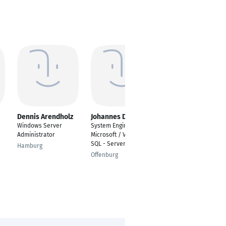
Dennis Arendholz
Johannes Distler
Marco Saal
Windows Server
System Engineer -
IT-Administrator
Administrator
Microsoft / VMware /
Bad Neustadt an der
SQL - Server Systeme
Hamburg
Saale
Offenburg