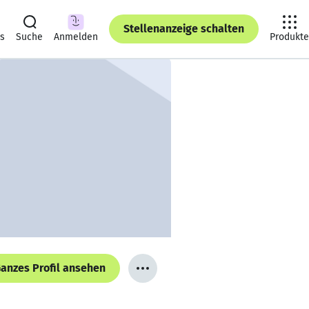
Stellenanzeige schalten
ts
Suche
Anmelden
Produkte
anzes Profil ansehen