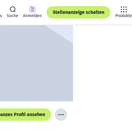
Stellenanzeige schalten
ts
Suche
Anmelden
Produkte
anzes Profil ansehen