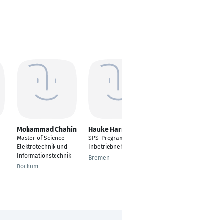
Mohammad Chahin
Hauke Harrje
Alexander
Wachendorf
Master of Science
SPS-Programmierer /
Automatisierungstech
Elektrotechnik und
Inbetriebnehmer
niker
Informationstechnik
Bremen
Ganderkesee
Bochum