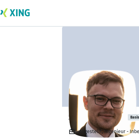
Stephan Banik
Basi
Angestellt, Ingenieur - I