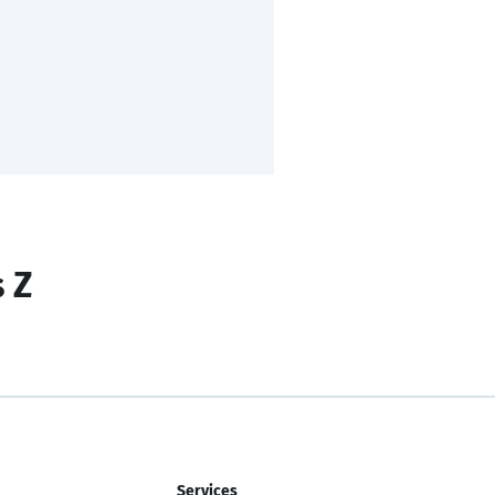
s Z
Services