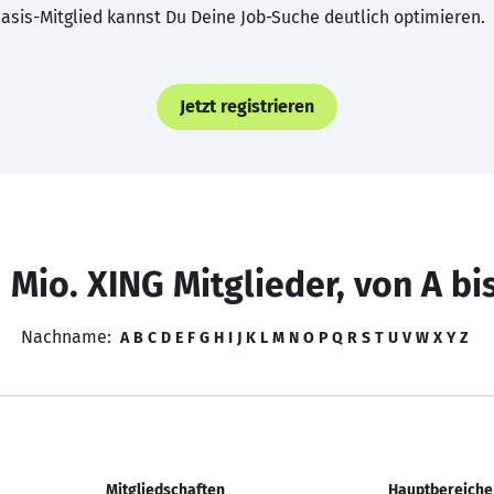
asis-Mitglied kannst Du Deine Job-Suche deutlich optimieren.
Jetzt registrieren
 Mio. XING Mitglieder, von A bi
Nachname:
A
B
C
D
E
F
G
H
I
J
K
L
M
N
O
P
Q
R
S
T
U
V
W
X
Y
Z
Mitgliedschaften
Hauptbereiche