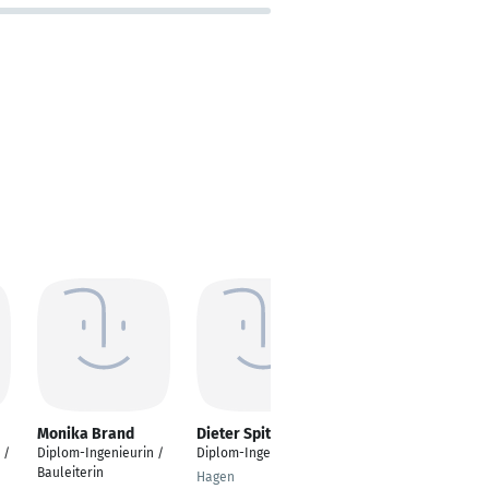
Monika Brand
Dieter Spitzlay
Nina Linda Eckhoff
 /
Diplom-Ingenieurin /
Diplom-Ingenieur
Diplom-Ingenieurin
Bauleiterin
Innenarchitektur
Hagen