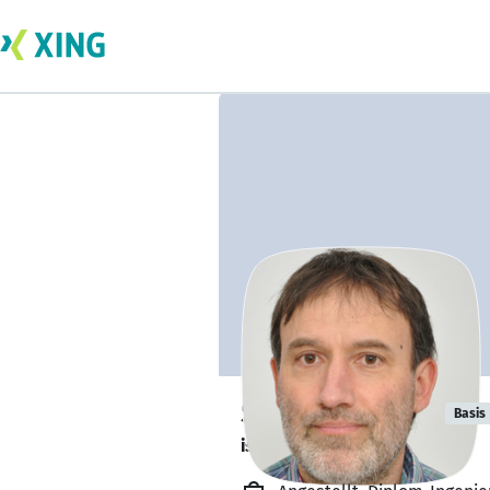
Stephan Biebl
Basis
ist gesund und munter. 🥦