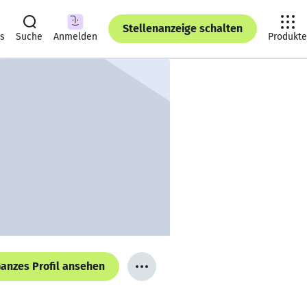
Stellenanzeige schalten
ts
Suche
Anmelden
Produkte
anzes Profil ansehen