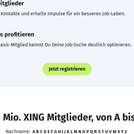
itglieder
Kontakte und erhalte Impulse für ein besseres Job-Leben.
s profitieren
asis-Mitglied kannst Du Deine Job-Suche deutlich optimieren.
Jetzt registrieren
 Mio. XING Mitglieder, von A bi
Nachname:
A
B
C
D
E
F
G
H
I
J
K
L
M
N
O
P
Q
R
S
T
U
V
W
X
Y
Z