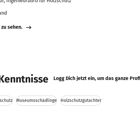
ur, Ingenieurbüro für Holzschutz
and
e zu sehen.
Kenntnisse
Logg Dich jetzt ein, um das ganze Prof
schutz
Museumsschädlinge
Holzschutzgutachter