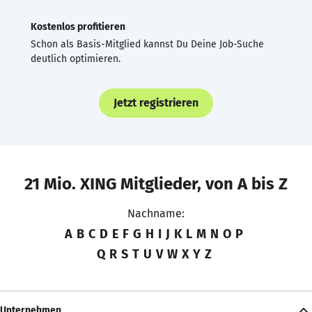
Kostenlos profitieren
Schon als Basis-Mitglied kannst Du Deine Job-Suche
deutlich optimieren.
Jetzt registrieren
21 Mio. XING Mitglieder, von A bis Z
Nachname:
A
B
C
D
E
F
G
H
I
J
K
L
M
N
O
P
Q
R
S
T
U
V
W
X
Y
Z
Unternehmen