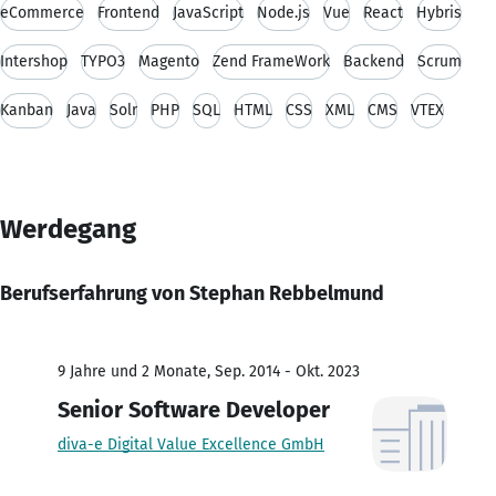
eCommerce
Frontend
JavaScript
Node.js
Vue
React
Hybris
Intershop
TYPO3
Magento
Zend FrameWork
Backend
Scrum
Kanban
Java
Solr
PHP
SQL
HTML
CSS
XML
CMS
VTEX
Werdegang
Berufserfahrung von Stephan Rebbelmund
9 Jahre und 2 Monate, Sep. 2014 - Okt. 2023
Senior Software Developer
diva-e Digital Value Excellence GmbH