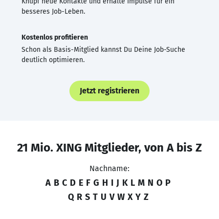
Knüpf neue Kontakte und erhalte Impulse für ein
besseres Job-Leben.
Kostenlos profitieren
Schon als Basis-Mitglied kannst Du Deine Job-Suche
deutlich optimieren.
Jetzt registrieren
21 Mio. XING Mitglieder, von A bis Z
Nachname:
A
B
C
D
E
F
G
H
I
J
K
L
M
N
O
P
Q
R
S
T
U
V
W
X
Y
Z