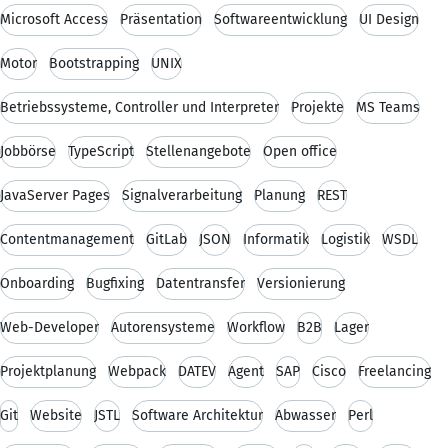
Microsoft Access
Präsentation
Softwareentwicklung
UI Design
Motor
Bootstrapping
UNIX
Betriebssysteme, Controller und Interpreter
Projekte
MS Teams
Jobbörse
TypeScript
Stellenangebote
Open office
JavaServer Pages
Signalverarbeitung
Planung
REST
Contentmanagement
GitLab
JSON
Informatik
Logistik
WSDL
Onboarding
Bugfixing
Datentransfer
Versionierung
Web-Developer
Autorensysteme
Workflow
B2B
Lager
Projektplanung
Webpack
DATEV
Agent
SAP
Cisco
Freelancing
Git
Website
JSTL
Software Architektur
Abwasser
Perl