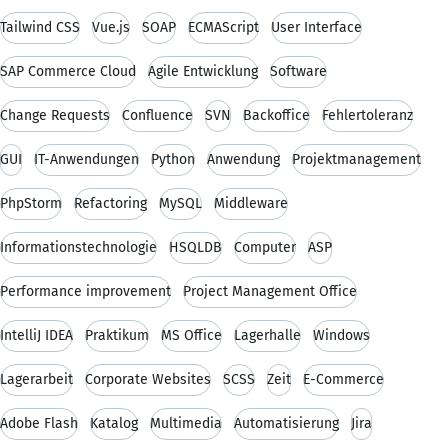
Tailwind CSS
Vue.js
SOAP
ECMAScript
User Interface
SAP Commerce Cloud
Agile Entwicklung
Software
Change Requests
Confluence
SVN
Backoffice
Fehlertoleranz
GUI
IT-Anwendungen
Python
Anwendung
Projektmanagement
PhpStorm
Refactoring
MySQL
Middleware
Informationstechnologie
HSQLDB
Computer
ASP
Performance improvement
Project Management Office
IntelliJ IDEA
Praktikum
MS Office
Lagerhalle
Windows
Lagerarbeit
Corporate Websites
SCSS
Zeit
E-Commerce
Adobe Flash
Katalog
Multimedia
Automatisierung
Jira