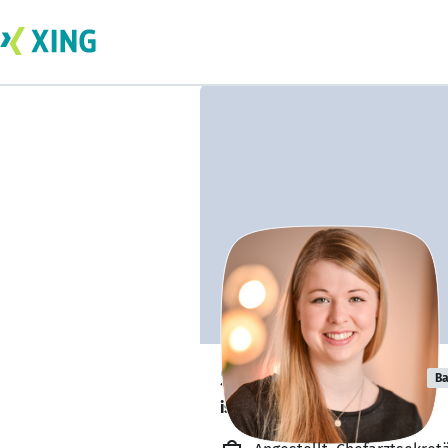
Stephanie Danz
Ba
ist offen für Projekte. 🔎