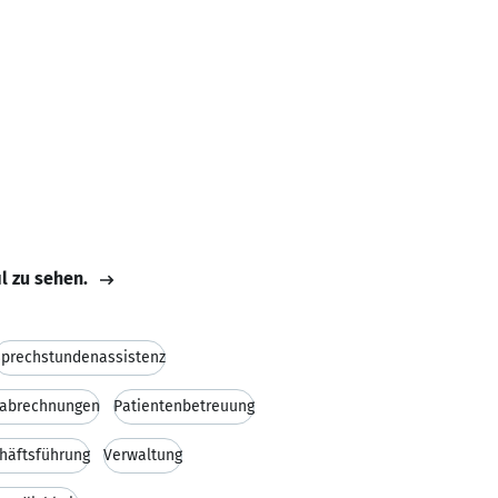
il zu sehen.
Sprechstundenassistenz
nabrechnungen
Patientenbetreuung
chäftsführung
Verwaltung