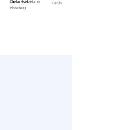
Chefarztsekretärin
Selbstständige
Berlin
Vertriebspartnerin
Pinneberg
Hagen