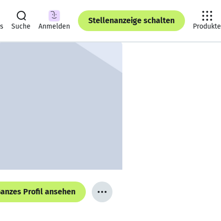
Stellenanzeige schalten
ts
Suche
Anmelden
Produkte
anzes Profil ansehen