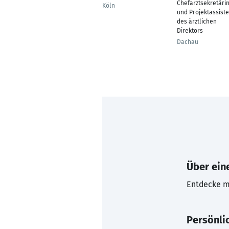
Chefarztsekretäri
Köln
und Projektassist
des ärztlichen
Direktors
Dachau
Über eine
Entdecke mi
Persönli