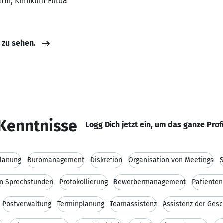
rin, Klinikum Fulda
e zu sehen.
Kenntnisse
Logg Dich jetzt ein, um das ganze Prof
lanung
Büromanagement
Diskretion
Organisation von Meetings
on Sprechstunden
Protokollierung
Bewerbermanagement
Patiente
Postverwaltung
Terminplanung
Teamassistenz
Assistenz der Ges