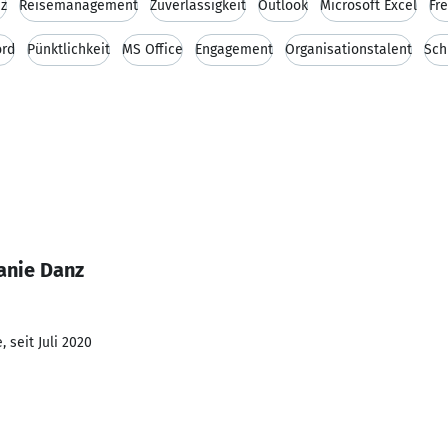
nz
Reisemanagement
Zuverlässigkeit
Outlook
Microsoft Excel
Fr
ord
Pünktlichkeit
MS Office
Engagement
Organisationstalent
Sch
anie Danz
 seit Juli 2020