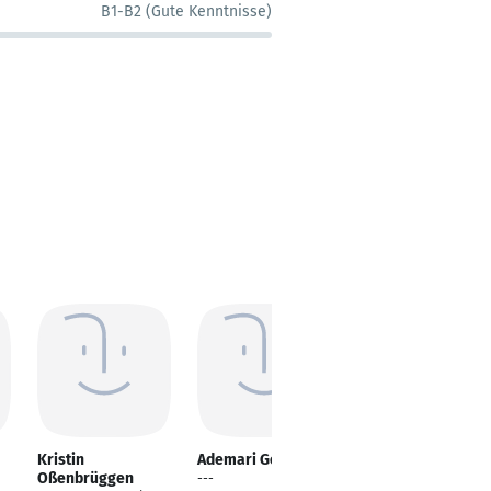
B1-B2 (Gute Kenntnisse)
Kristin
Ademari Gollasch
Elisabeth
Oßenbrüggen
Baumgardt
---