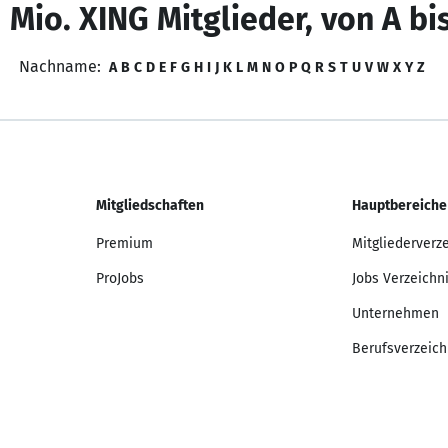
 Mio. XING Mitglieder, von A bi
Nachname:
A
B
C
D
E
F
G
H
I
J
K
L
M
N
O
P
Q
R
S
T
U
V
W
X
Y
Z
Mitgliedschaften
Hauptbereiche
Premium
Mitgliederverz
ProJobs
Jobs Verzeichn
Unternehmen
Berufsverzeich