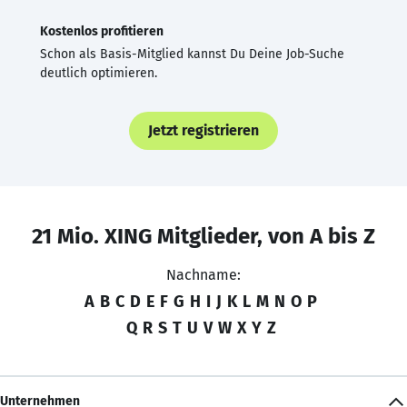
Kostenlos profitieren
Schon als Basis-Mitglied kannst Du Deine Job-Suche
deutlich optimieren.
Jetzt registrieren
21 Mio. XING Mitglieder, von A bis Z
Nachname:
A
B
C
D
E
F
G
H
I
J
K
L
M
N
O
P
Q
R
S
T
U
V
W
X
Y
Z
Unternehmen