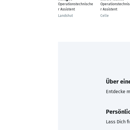
Operationstechnische
Operationstechni
r Assistent
r Assistent
Landshut
Celle
Über eine
Entdecke mi
Persönli
Lass Dich f