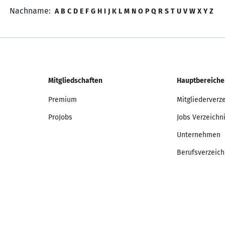
Nachname:
A
B
C
D
E
F
G
H
I
J
K
L
M
N
O
P
Q
R
S
T
U
V
W
X
Y
Z
Mitgliedschaften
Hauptbereiche
Premium
Mitgliederverz
ProJobs
Jobs Verzeichn
Unternehmen
Berufsverzeich