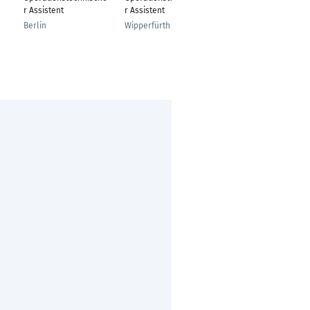
r Assistent
r Assistent
r Assistent
Berlin
Wipperfürth
Gelnhausen