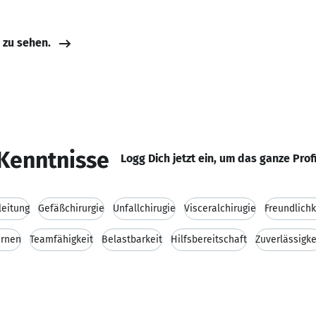
e zu sehen.
Kenntnisse
Logg Dich jetzt ein, um das ganze Prof
leitung
Gefäßchirurgie
Unfallchirugie
Visceralchirugie
Freundlichk
ernen
Teamfähigkeit
Belastbarkeit
Hilfsbereitschaft
Zuverlässigke