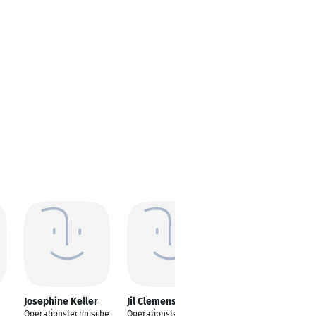
Josephine Keller
Jil Clemens
Lars Bennewitz
Operationstechnische
Operationstechnische
Operationstechnische