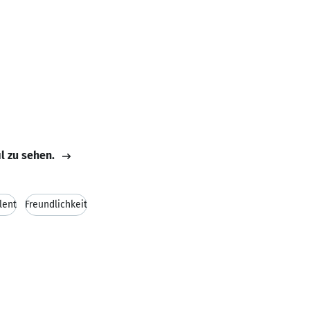
il zu sehen.
lent
Freundlichkeit