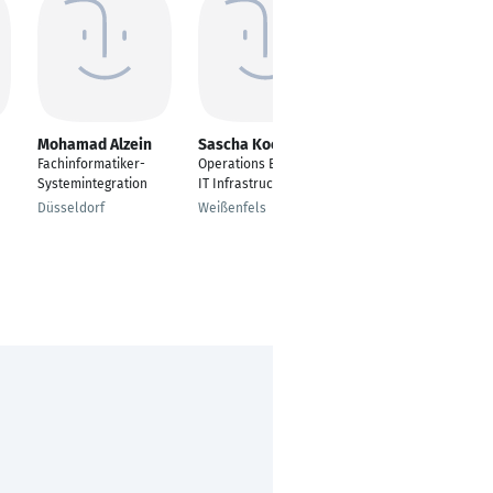
Mohamad Alzein
Sascha Koch
Michael Fischer
Fachinformatiker-
Operations Engineer
IT-Professional
Systemintegration
IT Infrastructure
Regensburg
Düsseldorf
Weißenfels