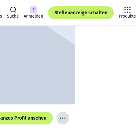
Stellenanzeige schalten
ts
Suche
Anmelden
Produkte
anzes Profil ansehen