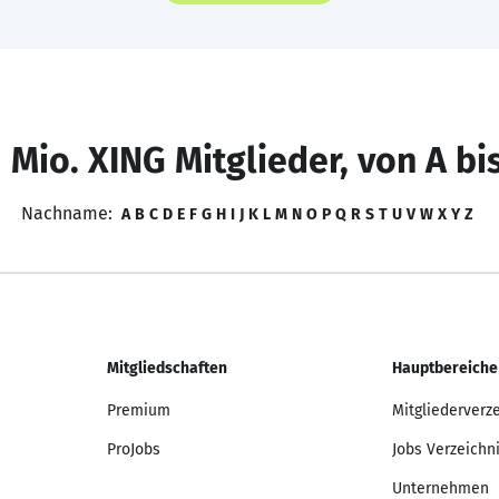
 Mio. XING Mitglieder, von A bi
Nachname:
A
B
C
D
E
F
G
H
I
J
K
L
M
N
O
P
Q
R
S
T
U
V
W
X
Y
Z
Mitgliedschaften
Hauptbereiche
Premium
Mitgliederverz
ProJobs
Jobs Verzeichn
Unternehmen