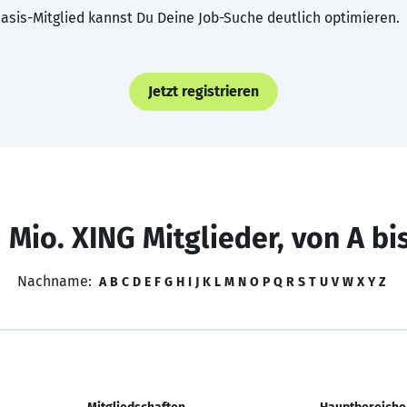
asis-Mitglied kannst Du Deine Job-Suche deutlich optimieren.
Jetzt registrieren
 Mio. XING Mitglieder, von A bi
Nachname:
A
B
C
D
E
F
G
H
I
J
K
L
M
N
O
P
Q
R
S
T
U
V
W
X
Y
Z