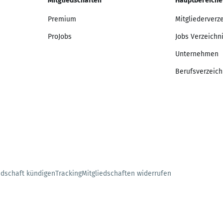
Mitgliedschaften
Hauptbereiche
Premium
Mitgliederverz
ProJobs
Jobs Verzeichn
Unternehmen
Berufsverzeich
edschaft kündigen
Tracking
Mitgliedschaften widerrufen