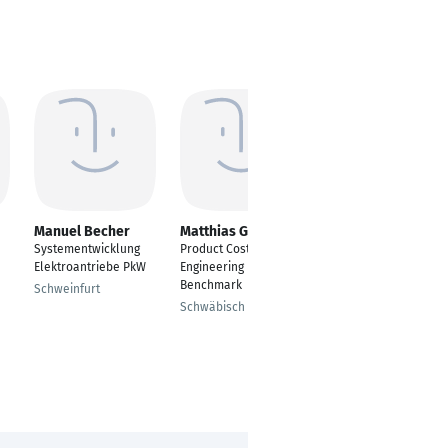
Manuel Becher
Matthias Greuter
Jonas Eckstein
Systementwicklung
Product Cost
Projektleiter und
Elektroantriebe PkW
Engineering &
Entwicklungsingenieu
Benchmark
r
Schweinfurt
Schwäbisch Gmünd
Stuttgart