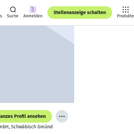
Stellenanzeige schalten
ts
Suche
Anmelden
Produkte
anzes Profil ansehen
g GmbH, Schwäbisch Gmünd