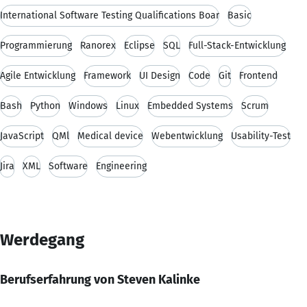
International Software Testing Qualifications Boar
Basic
Programmierung
Ranorex
Eclipse
SQL
Full-Stack-Entwicklung
Agile Entwicklung
Framework
UI Design
Code
Git
Frontend
Bash
Python
Windows
Linux
Embedded Systems
Scrum
JavaScript
QMl
Medical device
Webentwicklung
Usability-Test
Jira
XML
Software
Engineering
Werdegang
Berufserfahrung von Steven Kalinke