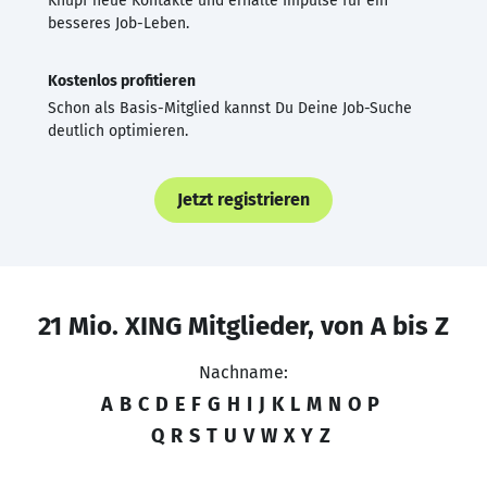
Knüpf neue Kontakte und erhalte Impulse für ein
besseres Job-Leben.
Kostenlos profitieren
Schon als Basis-Mitglied kannst Du Deine Job-Suche
deutlich optimieren.
Jetzt registrieren
21 Mio. XING Mitglieder, von A bis Z
Nachname:
A
B
C
D
E
F
G
H
I
J
K
L
M
N
O
P
Q
R
S
T
U
V
W
X
Y
Z