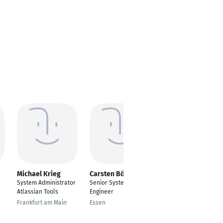
Michael Krieg
Carsten Böddicker
Boris Gonev
System Administrator
Senior Systems
Oracle DBA
Atlassian Tools
Engineer
Skopje
Frankfurt am Main
Essen