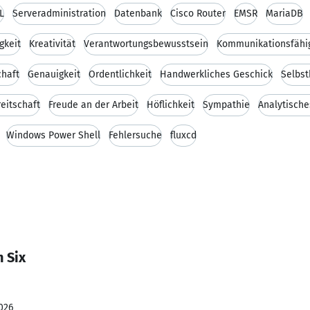
L
Serveradministration
Datenbank
Cisco Router
EMSR
MariaDB
gkeit
Kreativität
Verantwortungsbewusstsein
Kommunikationsfähig
chaft
Genauigkeit
Ordentlichkeit
Handwerkliches Geschick
Selbs
reitschaft
Freude an der Arbeit
Höflichkeit
Sympathie
Analytisch
Windows Power Shell
Fehlersuche
fluxcd
 Six
026