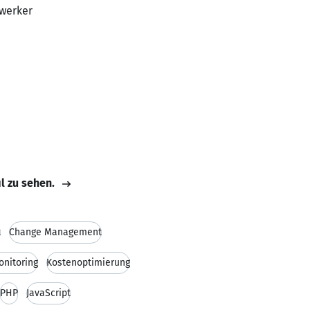
dwerker
il zu sehen.
t
Change Management
nitoring
Kostenoptimierung
PHP
JavaScript