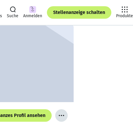
Stellenanzeige schalten
ts
Suche
Anmelden
Produkte
anzes Profil ansehen