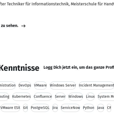
fter Techniker für Informationstechnik, Meisterschule für Han
e zu sehen.
Kenntnisse
Logg Dich jetzt ein, um das ganze Prof
nistration
DevOps
VMware
Windows Server
Incident Managemen
uting
Kubernetes
Confluence
Server
Windows
Linux
System Mo
VMware ESX
Git
PostgreSQL
Jira
ServiceNow
Python
Java
C#