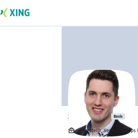
Steven Six
Basis
Angestellt, Senior DevOps