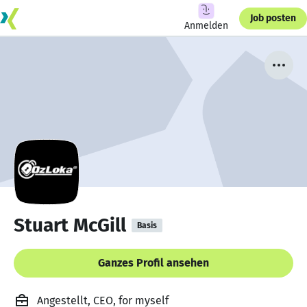
Job posten
Anmelden
Stuart McGill
Basis
Ganzes Profil ansehen
Angestellt, CEO, for myself