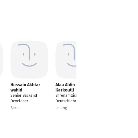
Hussain Akhtar
Alaa Aldin
besnik nurshaba
wahid
Karkoutli
Software Developer
Senior Backend
Ehrenamtlicher
Neckarsteinach
Developer
Deutschlehrer
Berlin
Leipzig