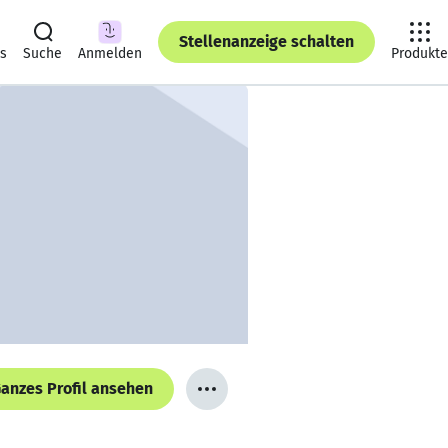
Stellenanzeige schalten
ts
Suche
Anmelden
Produkte
anzes Profil ansehen