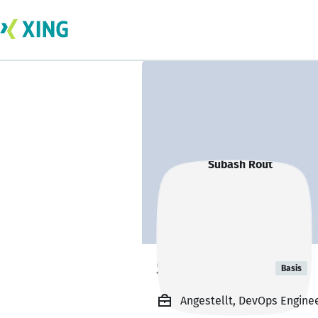
Subash Rout
Basis
Angestellt, DevOps Enginee