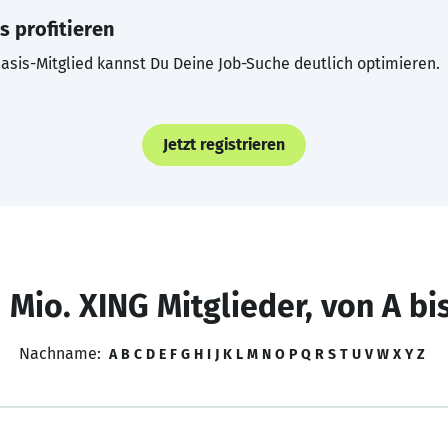
s profitieren
asis-Mitglied kannst Du Deine Job-Suche deutlich optimieren.
Jetzt registrieren
 Mio. XING Mitglieder, von A bi
Nachname:
A
B
C
D
E
F
G
H
I
J
K
L
M
N
O
P
Q
R
S
T
U
V
W
X
Y
Z