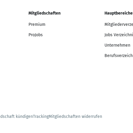
Mitgliedschaften
Hauptbereiche
Premium
Mitgliederverz
ProJobs
Jobs Verzeichn
Unternehmen
Berufsverzeich
edschaft kündigen
Tracking
Mitgliedschaften widerrufen