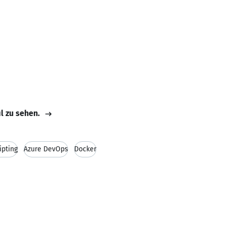
il zu sehen.
ipting
Azure DevOps
Docker