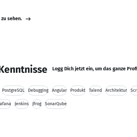
e zu sehen.
Kenntnisse
Logg Dich jetzt ein, um das ganze Prof
PostgreSQL
Debugging
Angular
Produkt
Talend
Architektur
Scr
afana
Jenkins
Jfrog
SonarQube