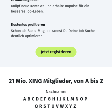
Knüpf neue Kontakte und erhalte Impulse für ein
besseres Job-Leben.
Kostenlos profitieren
Schon als Basis-Mitglied kannst Du Deine Job-Suche
deutlich optimieren.
Jetzt registrieren
21 Mio. XING Mitglieder, von A bis Z
Nachname:
A
B
C
D
E
F
G
H
I
J
K
L
M
N
O
P
Q
R
S
T
U
V
W
X
Y
Z