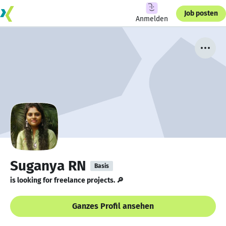
Job posten
Anmelden
Suganya RN
Basis
is looking for freelance projects. 🔎
Ganzes Profil ansehen