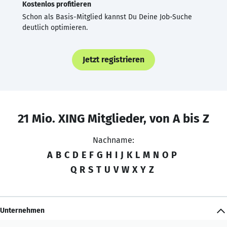
Kostenlos profitieren
Schon als Basis-Mitglied kannst Du Deine Job-Suche
deutlich optimieren.
Jetzt registrieren
21 Mio. XING Mitglieder, von A bis Z
Nachname:
A
B
C
D
E
F
G
H
I
J
K
L
M
N
O
P
Q
R
S
T
U
V
W
X
Y
Z
Unternehmen