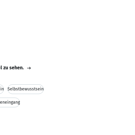
il zu sehen.
in
Selbstbewusstsein
eneingang