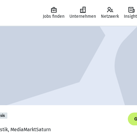
Jobs finden
Unternehmen
Netzwerk
Insigh
sis
G
gistik, MediaMarktSaturn