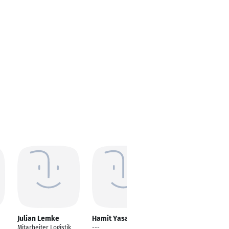
Julian Lemke
Hamit Yasar
Jan Miebach
Mitarbeiter Logistik
---
Mitarbeiter Logistik