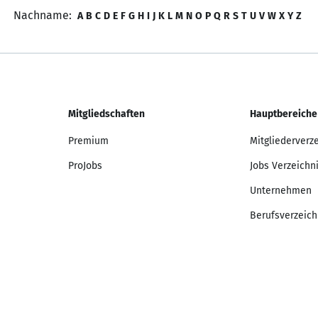
Nachname:
A
B
C
D
E
F
G
H
I
J
K
L
M
N
O
P
Q
R
S
T
U
V
W
X
Y
Z
Mitgliedschaften
Hauptbereiche
Premium
Mitgliederverz
ProJobs
Jobs Verzeichn
Unternehmen
Berufsverzeich