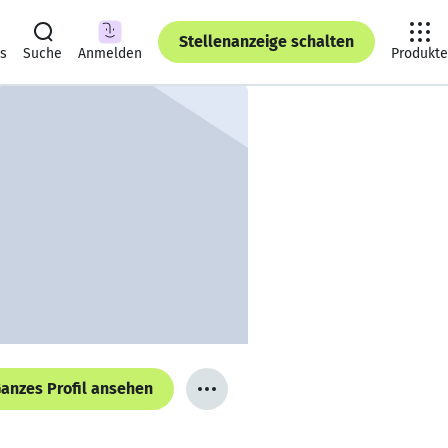
Stellenanzeige schalten
ts
Suche
Anmelden
Produkte
anzes Profil ansehen