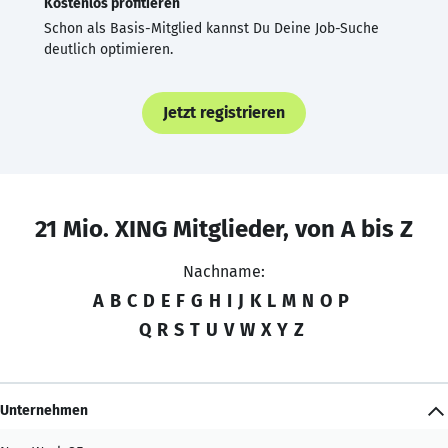
Kostenlos profitieren
Schon als Basis-Mitglied kannst Du Deine Job-Suche
deutlich optimieren.
Jetzt registrieren
21 Mio. XING Mitglieder, von A bis Z
Nachname:
A
B
C
D
E
F
G
H
I
J
K
L
M
N
O
P
Q
R
S
T
U
V
W
X
Y
Z
Unternehmen