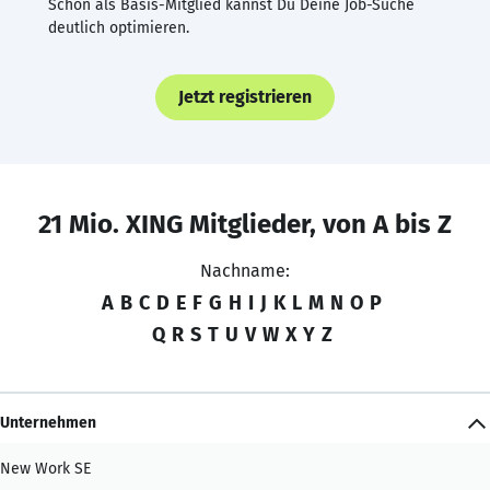
Schon als Basis-Mitglied kannst Du Deine Job-Suche
deutlich optimieren.
Jetzt registrieren
21 Mio. XING Mitglieder, von A bis Z
Nachname:
A
B
C
D
E
F
G
H
I
J
K
L
M
N
O
P
Q
R
S
T
U
V
W
X
Y
Z
Unternehmen
New Work SE