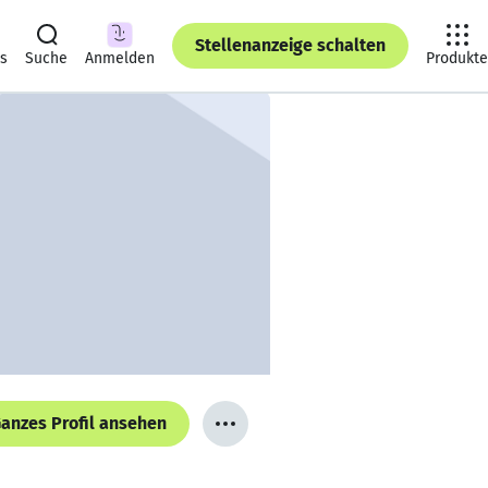
Stellenanzeige schalten
ts
Suche
Anmelden
Produkte
anzes Profil ansehen