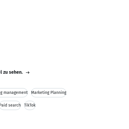
il zu sehen.
ng management
Marketing Planning
Paid search
TikTok