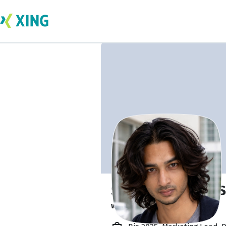
Sumanth Kumar S
writes the final thesis.