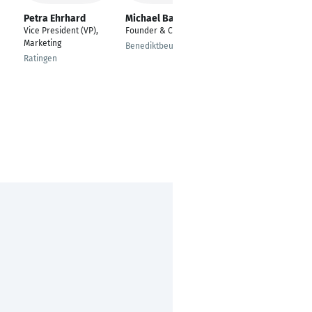
Petra Ehrhard
Michael Badichler
Marcel
Weingärtner
Vice President (VP),
Founder & CEO
Individuelle
Marketing
Benediktbeuern
Wissensbegleitung
Ratingen
Epigenetik,
Gesundheit,
Wissenschaftsjournali
st
Wiesbaden + Binz