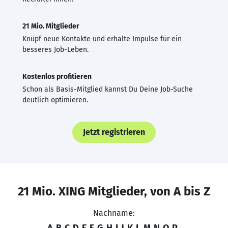
21 Mio. Mitglieder
Knüpf neue Kontakte und erhalte Impulse für ein
besseres Job-Leben.
Kostenlos profitieren
Schon als Basis-Mitglied kannst Du Deine Job-Suche
deutlich optimieren.
Jetzt registrieren
21 Mio. XING Mitglieder, von A bis Z
Nachname:
A
B
C
D
E
F
G
H
I
J
K
L
M
N
O
P