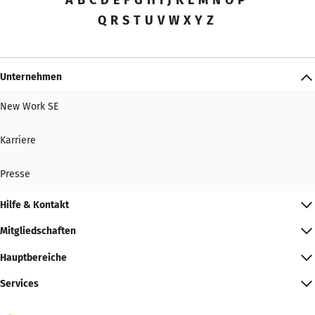
Q
R
S
T
U
V
W
X
Y
Z
Unternehmen
New Work SE
Karriere
Presse
Hilfe & Kontakt
Mitgliedschaften
Hauptbereiche
Services