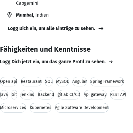
Capgemini
Mumbai
, Indien
Logg Dich ein, um alle Einträge zu sehen.
Fähigkeiten und Kenntnisse
Logg Dich jetzt ein, um das ganze Profil zu sehen.
Open api
Restaurant
SQL
MySQL
Angular
Spring Framework
Java
Git
Jenkins
Backend
gitlab CI/CD
Api gateway
REST API
Microservices
Kubernetes
Agile Software Development