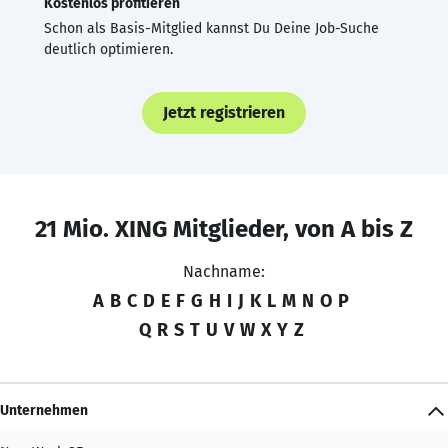
Kostenlos profitieren
Schon als Basis-Mitglied kannst Du Deine Job-Suche
deutlich optimieren.
Jetzt registrieren
21 Mio. XING Mitglieder, von A bis Z
Nachname:
A
B
C
D
E
F
G
H
I
J
K
L
M
N
O
P
Q
R
S
T
U
V
W
X
Y
Z
Unternehmen