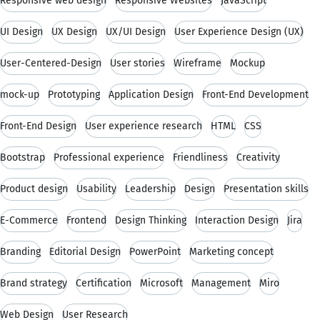
Responsive web design
Responsive Websites
JavaScript
UI Design
UX Design
UX/UI Design
User Experience Design (UX)
User-Centered-Design
User stories
Wireframe
Mockup
mock-up
Prototyping
Application Design
Front-End Development
Front-End Design
User experience research
HTML
CSS
Bootstrap
Professional experience
Friendliness
Creativity
Product design
Usability
Leadership
Design
Presentation skills
E-Commerce
Frontend
Design Thinking
Interaction Design
Jira
Branding
Editorial Design
PowerPoint
Marketing concept
Brand strategy
Certification
Microsoft
Management
Miro
Web Design
User Research