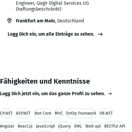
Engineer, Qogir Digital Services UG
(haftungsbeschränkt)
Frankfurt am Main
, Deutschland
Logg Dich ein, um alle Einträge zu sehen.
Fähigkeiten und Kenntnisse
Logg Dich jetzt ein, um das ganze Profil zu sehen.
C#.NET
ASP.NET
.Net Core
MVC
Entity Framwork
VB.NET
Angular
React.js
JavaScript
jQuery
XML
Web api
RESTful API