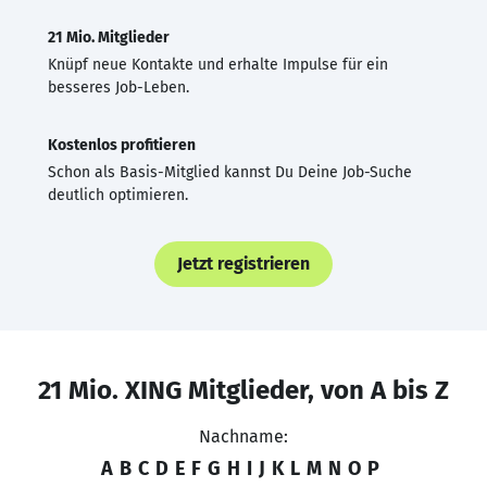
21 Mio. Mitglieder
Knüpf neue Kontakte und erhalte Impulse für ein
besseres Job-Leben.
Kostenlos profitieren
Schon als Basis-Mitglied kannst Du Deine Job-Suche
deutlich optimieren.
Jetzt registrieren
21 Mio. XING Mitglieder, von A bis Z
Nachname:
A
B
C
D
E
F
G
H
I
J
K
L
M
N
O
P