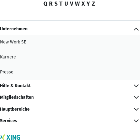
Q
R
S
T
U
V
W
X
Y
Z
Unternehmen
New Work SE
Karriere
Presse
Hilfe & Kontakt
Mitgliedschaften
Hauptbereiche
Services