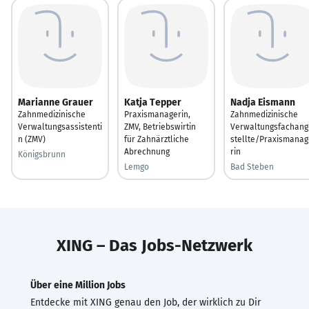
Marianne Grauer
Katja Tepper
Nadja Eismann
Zahnmedizinische
Praxismanagerin,
Zahnmedizinische
Verwaltungsassistenti
ZMV, Betriebswirtin
Verwaltungsfachang
n (ZMV)
für Zahnärztliche
stellte/Praxismanag
Abrechnung
rin
Königsbrunn
Lemgo
Bad Steben
XING – Das Jobs-Netzwerk
Über eine Million Jobs
Entdecke mit XING genau den Job, der wirklich zu Dir