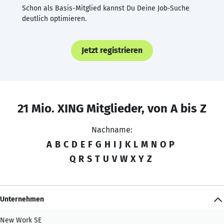
Schon als Basis-Mitglied kannst Du Deine Job-Suche
deutlich optimieren.
Jetzt registrieren
21 Mio. XING Mitglieder, von A bis Z
Nachname:
A
B
C
D
E
F
G
H
I
J
K
L
M
N
O
P
Q
R
S
T
U
V
W
X
Y
Z
Unternehmen
New Work SE