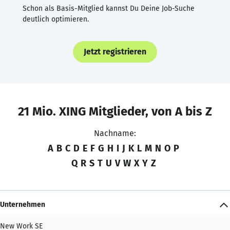
Schon als Basis-Mitglied kannst Du Deine Job-Suche
deutlich optimieren.
Jetzt registrieren
21 Mio. XING Mitglieder, von A bis Z
Nachname:
A
B
C
D
E
F
G
H
I
J
K
L
M
N
O
P
Q
R
S
T
U
V
W
X
Y
Z
Unternehmen
New Work SE