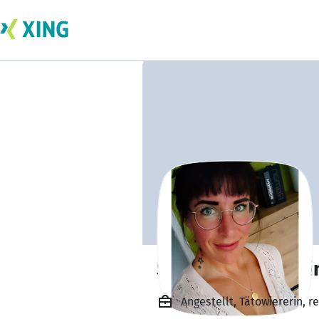
Susanne Geschwi
Angestellt, Tätowiererin, re