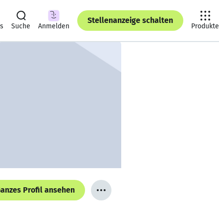
Stellenanzeige schalten
ts
Suche
Anmelden
Produkte
anzes Profil ansehen