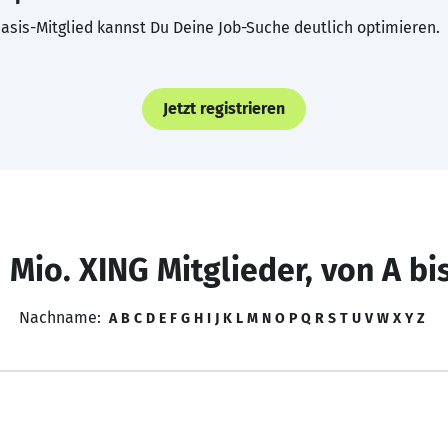
asis-Mitglied kannst Du Deine Job-Suche deutlich optimieren.
Jetzt registrieren
 Mio. XING Mitglieder, von A bi
Nachname:
A
B
C
D
E
F
G
H
I
J
K
L
M
N
O
P
Q
R
S
T
U
V
W
X
Y
Z