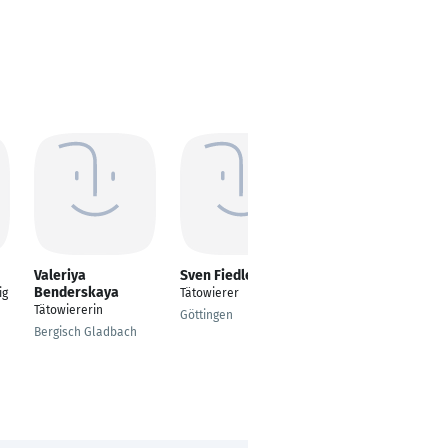
Valeriya
Sven Fiedler
Björn Peipert
Benderskaya
ig
Tätowierer
Tätowierer
Tätowiererin
Göttingen
Gladenbach
Bergisch Gladbach